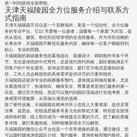
第一时间获得全面帮助。
天津天福陵园全方位服务介绍与联系方
式指南
天津天福陵园不仅仅是一个安葬场所，更是一个综合性、全方位服
务的专业平台。它以“关爱每一位逝者，温暖每一个家庭”为宗旨，提
供从选址、建筑、祭祀到后续管理的全流程服务。作为市民信赖的
长青伙伴，天福陵园不断优化服务内容，确保每一位客户都能得到
贴心、专业的照顾。
天福陵园的基础服务包括墓地选址、装修设计、碑刻制作等多个环
节。无论是传统的中式寄托，还是现代简约风格，园区都能满足不
同客户的个性化需求。咨询这些项目，拨打官方电话是最快的途
径，工作人员会根据您的具体需求提供详尽的方案和报价。
天福陵园还提供专业的殡葬服务预约、遗体接运和储存服务。尤其
在紧急情况下，快速响应、确保安全、尊重逝者是他们服务的第一
宗旨。通过官方热线，您还可以预约到园区现场进行实地考察，亲
身感受环境氛围，从而做出满意的选择。
除了硬件设施，天福陵园在精神关怀上也投入大量资源，提供灵霄
法事、追思会、在线追思服务等多元化的祭祀方案。特别是在疫情
或特殊时期，线上祭扫成为一种便捷且庄重的方式。想了解此类服
务详情，拨打客服热线，同样能够获得全方位解答。
天福陵园的微信公众平台也是一个非常便捷的渠道。通过微信，您
可以随时随地浏览园区介绍、预约服务、查询价格和预约祭祀。若