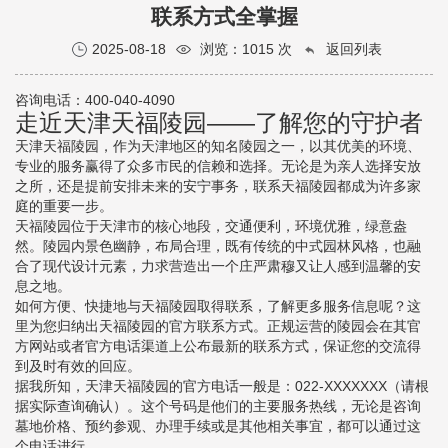
联系方式全掌握
2025-08-18
浏览：
1015 次
返回列表
咨询电话：400-040-4090
走近天津天福陵园——了解您的守护者
天津天福陵园，作为天津地区的知名陵园之一，以其优美的环境、
专业的服务赢得了众多市民的信赖和选择。无论是为亲人选择安放
之所，还是提前安排未来的安宁事务，联系天福陵园都成为许多家
庭的重要一步。
天福陵园位于天津市的核心地段，交通便利，环境优雅，绿意盎
然。陵园内景色幽静，布局合理，既有传统的中式园林风格，也融
合了现代设计元素，力求营造出一个庄严肃穆又让人感到温馨的安
息之地。
如何方便、快捷地与天福陵园取得联系，了解更多服务信息呢？这
里为您归纳出天福陵园的官方联系方式。正规运营的陵园会在其官
方网站或者官方电话渠道上公布最新的联系方式，保证您的交流得
到及时有效的回应。
据我所知，天津天福陵园的官方电话一般是：022-XXXXXXX（请根
据实际查询确认）。这个号码是他们的主要服务热线，无论是咨询
墓地价格、预约参观、办理手续或是其他相关事宜，都可以通过这
个电话进行。