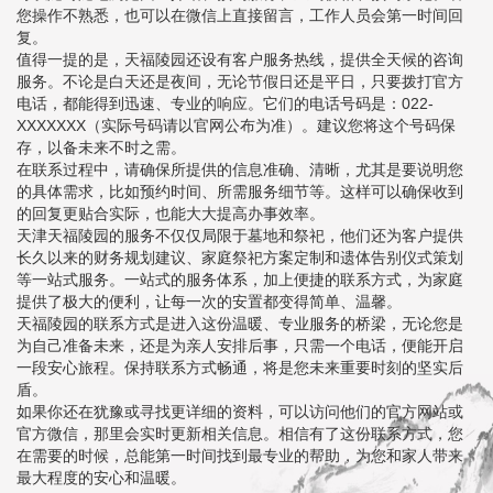
您操作不熟悉，也可以在微信上直接留言，工作人员会第一时间回
复。
值得一提的是，天福陵园还设有客户服务热线，提供全天候的咨询
服务。不论是白天还是夜间，无论节假日还是平日，只要拨打官方
电话，都能得到迅速、专业的响应。它们的电话号码是：022-
XXXXXXX（实际号码请以官网公布为准）。建议您将这个号码保
存，以备未来不时之需。
在联系过程中，请确保所提供的信息准确、清晰，尤其是要说明您
的具体需求，比如预约时间、所需服务细节等。这样可以确保收到
的回复更贴合实际，也能大大提高办事效率。
天津天福陵园的服务不仅仅局限于墓地和祭祀，他们还为客户提供
长久以来的财务规划建议、家庭祭祀方案定制和遗体告别仪式策划
等一站式服务。一站式的服务体系，加上便捷的联系方式，为家庭
提供了极大的便利，让每一次的安置都变得简单、温馨。
天福陵园的联系方式是进入这份温暖、专业服务的桥梁，无论您是
为自己准备未来，还是为亲人安排后事，只需一个电话，便能开启
一段安心旅程。保持联系方式畅通，将是您未来重要时刻的坚实后
盾。
如果你还在犹豫或寻找更详细的资料，可以访问他们的官方网站或
官方微信，那里会实时更新相关信息。相信有了这份联系方式，您
在需要的时候，总能第一时间找到最专业的帮助，为您和家人带来
最大程度的安心和温暖。